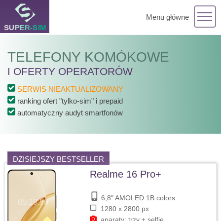
Menu główne
TELEFONY KOMÓKOWE
I OFERTY OPERATORÓW
SERWIS NIEAKTUALIZOWANY
ranking ofert "tylko-sim" i prepaid
automatyczny audyt smartfonów
DZISIEJSZY BESTSELLER
Realme 16 Pro+
6,8" AMOLED 1B colors
05:19:57
1280 x 2800 px
aparaty: trzy + selfie