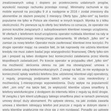
zrealizowanych usług i dopiero po przekroczeniu ustalonych progów,
wysokość naszego rachunku przestaje rosnąć. Minimalny rachunek w nju
mobile wynosił na początku 9 zł a następnie w 2016 r został zniesiony dla
abonentów ze stażem powyżej 3 miesięcy. Oferty typu ,,tylko-sim" są bardzo
popularne nie tylko w Polsce ale również w innych krajach. Wynika to z kilku
okoliczności. Po pierwsze są to oferty bez telefonu co oznacza, że operator nie
ponosi kosztów związanych z subsydiowaniem klientowi nowego urządzenia.
W ofertach z telefonem koszt urządzenia operator rozkłada klientowi na raty w
ramach zwiększonego miesięcznego abonamentu. W ofertach ,,tylko sim" w
zamian za nowy telefon Operator może zaoferować klientowi inne korzyści. Po
drugie operator mając na uwadze fakt, że tak naprawdę nie udziela klientowi
kredytu nie musi zatem badać jego wiarygodności finansowej. Oferty tylko-sim
jak i prepaid są łatwo dostępne bez konieczności załatwiania przez klienta
kłopotliwych zaświadczeń. Po trzecie operator w przypadku ofert ,,tylko sim"
ma możliwość skrócenia okresu na jaki ma obowiązywać umowa o
oświadczenie usług telekomunikacyjnych. Z uwagi na fakt, że nie występuje tu
konieczność spłaty wartości telefonu (tzw. udzielonej klientowi ulgi) operatorzy,
z reguły, proponują podpisanie takich umów na czas nieokreślony z
możliwością 1-miesięcznego wypowiedzenia. Duży wpływ na popularność
ofert ,,sim only" ma także fakt, że większość klientów używa smartfony tj.
telefony wielofunkcyjne z dostępem do internetu które z reguły są dość drogie.
W związku z tym klient użytkujący takiego smartfona płaci w ramach pierwszej
umowy dosyć duży abonament. Po upływie okresu, na jaki została zawarta
umowa z klientem istniejący telefon jest jeszcze z reguły w dobrym stanie i
wielu klientów praktycznie nie chce się z nim rozstawać. Ponadto po upływie