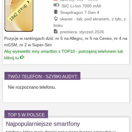
1842 zł kup
Si/C Li-Ion 7000 mAh
Snapdragon 7 Gen 4
skaner - tak, pod ekranem, z tyłu, z
boku
premiera: styczeń 2026
Pozycje w rankingach dziś: nr 5 na Allegro, nr 5 na Ceneo, nr 4 na
mGSM, nr 2 w Super-Sim
Aby wyświetlić inny smartfon z TOP10 - potrząśnij telefonem lub
kliknij tu
TWÓJ TELEFON - SZYBKI AUDYT
Nie rozpoznano telefonu.
TOP 5 W POLSCE
Najpopularniejsze smartfony