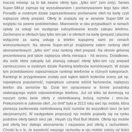
Inaczej mówiąc są to tak zwane oferty typu ,,tylko sim" (sim only). Serwis
Super-SIM.pl zajmuje się wyszukiwaniem i porównywaniem tego typu ofert.
Ponadto w osobnym dziale zaprezentowano porównanie ofert na kartę czyli
najlepsze oferty prepaid. Oferty te znalazły się w serwisie Super-SIM ze
względu na pewne podobieństwo. Mianowicie w obu przypadkach w ramach
opłaty za usługi nie występuje subsydiowanie kosztu zakupu telefonu.
Zarównano w ofertach typy tylko sim jak i w ofertach na kartę (prepaid ) płacimy
wyłącznie za samą usługę a telefon kupujemy sami po cenach
wolnorynkowych. Na stronie Super-sim.pl znajdziemy zatem ranking ofert
abonamentowych ,,tylko sim" oraz ranking ofert prepaid. Na stronie głównej
prezentowana jest także najlepsza oferta miesiąca - hit sezonu. Dodatkowo,
dla osób które zakupiły lub planują zakupić ofertę tylko-sim czy prepaid
zamieszczono w osobnym dziale Ranking telefonów komórkowych. W dziale
tym przedstawiono najważniejsze rankingi telefonów w różnych kategoriach.
Rankingi te przygotowane zostały pod kątem takich kryteriów oceny jak np.
największa popularność, największe uznanie wśród fachowców, najlepszy
telefon dla seniorów itp. Dział ten opracowano w formie poradnika
ułatwiającego wybór odpowiedniego telefonu. Już od kilku lat dominują na
naszym rynku tanie oferty z nielimitowaną ilością rozmów i sms-ów.
Prekursorem w zakresie ofert ,,no limit" była w 2013 roku sieć nju mobile, która
pierwsza zaoferowała nielimitowaną ilość rozmów do wszystkich sieci (w tym
stacjonarnych). W następstwie propozycji nju mobile pojawiły się na rynku
podobne oferty takich sieci jak : Heyah czy Red Bull Mobile. Oferta nju mobile
jest ofertą bez stałego abonamentu i nazywana jest ofertą z rachunkiem.
Chodzi tu o to, że wysokość naszego rachunku w nju mobile zależy od ilości