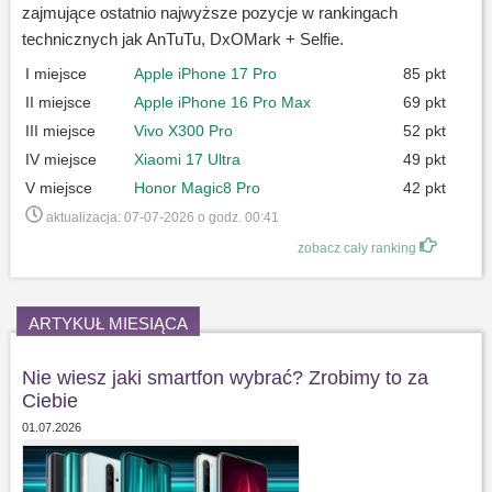
zajmujące ostatnio najwyższe pozycje w rankingach
technicznych jak AnTuTu, DxOMark + Selfie.
I miejsce
Apple iPhone 17 Pro
85 pkt
II miejsce
Apple iPhone 16 Pro Max
69 pkt
III miejsce
Vivo X300 Pro
52 pkt
IV miejsce
Xiaomi 17 Ultra
49 pkt
V miejsce
Honor Magic8 Pro
42 pkt
aktualizacja: 07-07-2026 o godz. 00:41
zobacz cały ranking
ARTYKUŁ MIESIĄCA
Nie wiesz jaki smartfon wybrać? Zrobimy to za
Ciebie
01.07.2026