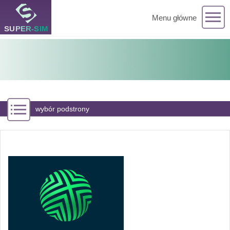
Menu główne
wybór podstrony
W zasięgu 5G Plusa jest już ponad 17 mln Polaków