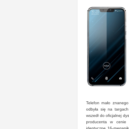
Telefon mało znanego
odbyła się na targac
wszedł do oficjalnej dy
producenta w cenie
identyczne 16-megapik