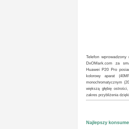
Telefon wprowadzony n
DxOMark.com za smar
Huawei P20 Pro
posiad
kolorowy aparat (40M
monochromatycznym (20M
większą głębię ostrości
zakres przybliżenia dzięk
Najlepszy konsume