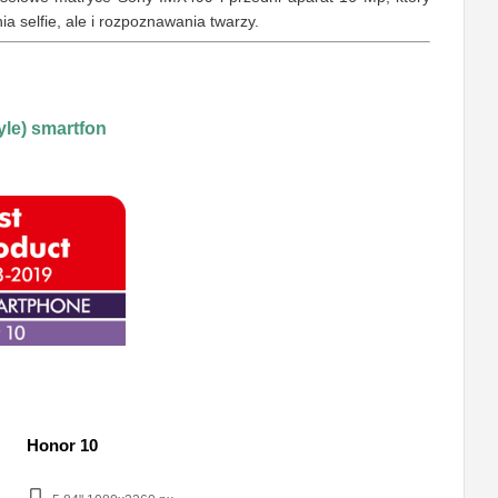
nia selfie, ale i rozpoznawania twarzy.
tyle) smartfon
Honor 10