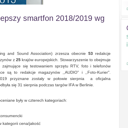
ajlepszy smartfon 2018/2019 wg
Virgin
Oferta lajt
Mobile
mobile
60GB
30GB
ng and Sound Association) zrzesza obecnie
53
redakcje
30
35
za
zł
tylko
zł
azynów z
25
krajów europejskich. Stowarzyszenie to obejmuje
miesięcznie
miesięcznie
 zajmujące się testowaniem sprzętu RTV, foto i telefonów
e są to redakcje magazynów ,,AUDIO" i ,,Foto-Kurier".
019 przyznane zostały w połowie sierpnia a oficjalna
była się 31 sierpnia podczas targów IFA w Berlinie.
ceniane były w czterech kategoriach:
 konsumencki
w kategorii cena/jakość