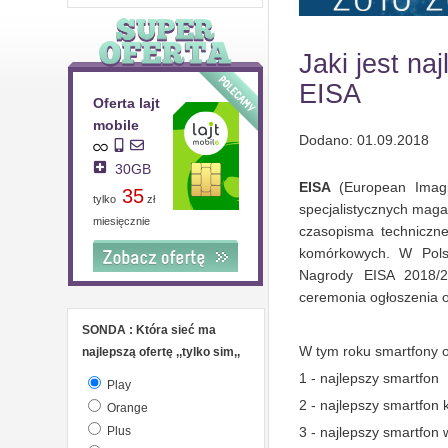
Jaki jest n
EISA
Oferta lajt
Oferta nju
mobile
mobile
Dodano: 01.09.2018
30GB
60GB
EISA
(European Imagi
35
31
tylko
zł
za
zł
specjalistycznych mag
miesięcznie
miesięcznie
czasopisma techniczne
komórkowych. W Polsc
Nagrody EISA 2018/2
ceremonia ogłoszenia od
SONDA : Która sieć ma
W tym roku smartfony o
najlepszą ofertę ,,tylko sim,,
1 - najlepszy smartfon
Play
2 - najlepszy smartfon
Orange
Plus
3 - najlepszy smartfon 