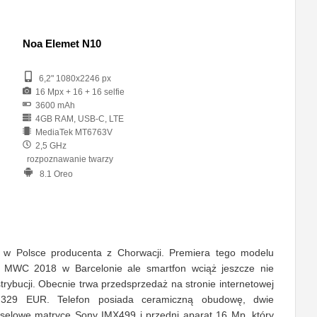
Noa Elemet N10
6,2" 1080x2246 px
16 Mpx + 16 + 16 selfie
3600 mAh
4GB RAM, USB-C, LTE
MediaTek MT6763V
2,5 GHz
rozpoznawanie twarzy
8.1 Oreo
 w Polsce producenta z Chorwacji. Premiera tego modelu
h MWC 2018 w Barcelonie ale smartfon wciąż jeszcze nie
strybucji. Obecnie trwa przedsprzedaż na stronie internetowej
 329 EUR. Telefon posiada ceramiczną obudowę, dwie
selowe matryce Sony IMX499 i przedni aparat 16 Mp, który