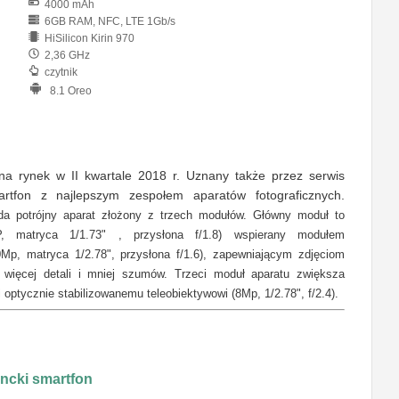
4000 mAh
6GB RAM, NFC, LTE 1Gb/s
HiSilicon Kirin 970
2,36 GHz
czytnik
8.1 Oreo
a rynek w II kwartale 2018 r. Uznany także przez serwis
tfon z najlepszym zespołem aparatów fotograficznych.
a potrójny aparat złożony z trzech modułów. Główny moduł to
P, matryca 1/1.73" , przysłona f/1.8) wspierany modułem
p, matryca 1/2.78", przysłona f/1.6), zapewniającym zdjęciom
, więcej detali i mniej szumów. Trzeci moduł aparatu zwiększa
i optycznie stabilizowanemu teleobiektywowi (8Mp, 1/2.78", f/2.4).
ncki smartfon