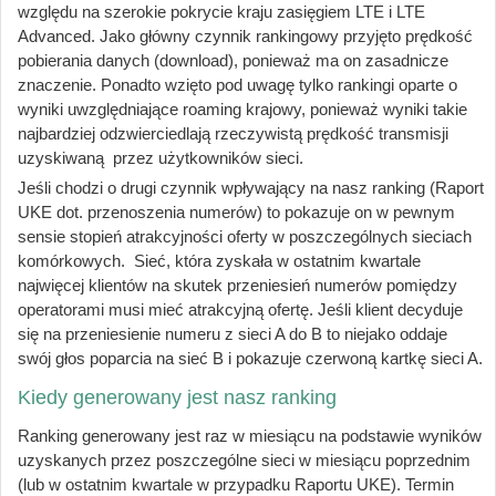
względu na szerokie pokrycie kraju zasięgiem LTE i LTE
Advanced. Jako główny czynnik rankingowy przyjęto prędkość
pobierania danych (download), ponieważ ma on zasadnicze
znaczenie. Ponadto wzięto pod uwagę tylko rankingi oparte o
wyniki uwzględniające roaming krajowy, ponieważ wyniki takie
najbardziej odzwierciedlają rzeczywistą prędkość transmisji
uzyskiwaną przez użytkowników sieci.
Jeśli chodzi o drugi czynnik wpływający na nasz ranking (Raport
UKE dot. przenoszenia numerów) to pokazuje on w pewnym
sensie stopień atrakcyjności oferty w poszczególnych sieciach
komórkowych. Sieć, która zyskała w ostatnim kwartale
najwięcej klientów na skutek przeniesień numerów pomiędzy
operatorami musi mieć atrakcyjną ofertę. Jeśli klient decyduje
się na przeniesienie numeru z sieci A do B to niejako oddaje
swój głos poparcia na sieć B i pokazuje czerwoną kartkę sieci A.
Kiedy generowany jest nasz ranking
Ranking generowany jest raz w miesiącu na podstawie wyników
uzyskanych przez poszczególne sieci w miesiącu poprzednim
(lub w ostatnim kwartale w przypadku Raportu UKE). Termin