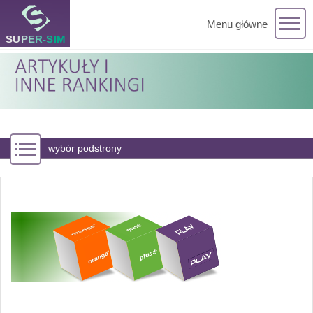
Menu główne
wybór podstrony
Która sieć komórkowa jest najlepsza - Ranking miesiąca