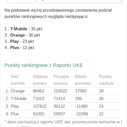
Na podstawie wyżej przedstawionego zestawienia podział
punktów rankingowych wygląda następująco:
1 .
T-Mobile
- 35 pkt
2 .
Orange
- 30 pkt
3 .
Play
- 23 pkt
4 .
Plus
- 12 pkt
Punkty rankingowe z Raportu UKE
Sieć
Oddane
Przyjęte
Bilans
Punkty
komórk.
numery
numery
przenies.
zdobyte
1.
Orange
86462
103522
17060
28
2.
T-Mobile
71019
71414
395
26
3.
Play
107612
96132
-11480
24
4.
Plus
91055
59057
-31998
22
* dane pochodzą z raportu UKE dot. przenoszenia numerów w I