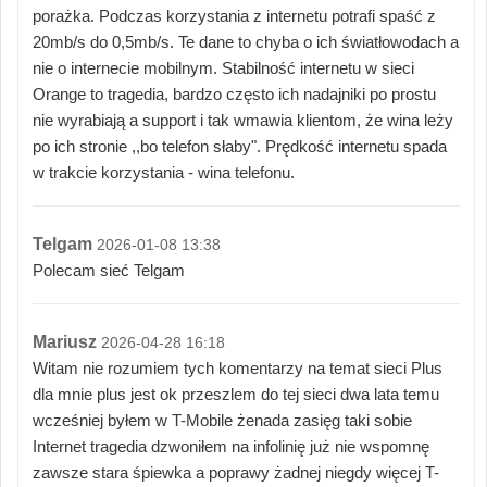
porażka. Podczas korzystania z internetu potrafi spaść z
20mb/s do 0,5mb/s. Te dane to chyba o ich światłowodach a
nie o internecie mobilnym. Stabilność internetu w sieci
Orange to tragedia, bardzo często ich nadajniki po prostu
nie wyrabiają a support i tak wmawia klientom, że wina leży
po ich stronie ,,bo telefon słaby". Prędkość internetu spada
w trakcie korzystania - wina telefonu.
Telgam
2026-01-08 13:38
Polecam sieć Telgam
Mariusz
2026-04-28 16:18
Witam nie rozumiem tych komentarzy na temat sieci Plus
dla mnie plus jest ok przeszlem do tej sieci dwa lata temu
wcześniej byłem w T-Mobile żenada zasięg taki sobie
Internet tragedia dzwoniłem na infolinię już nie wspomnę
zawsze stara śpiewka a poprawy żadnej niegdy więcej T-