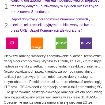
Ranking dostawców Internetu mobilnego według prędkości
1
transmisji danych - publikowany w cyklach miesięcznych
przez serwis Speedtest.pl
Raport dotyczący przenoszenie numerów pomiędzy
2
sieciami telekomunikacyjnymi - publikowany co kwartał
przez UKE (Urząd Komunikacji Elektronicznej)
Pierwszy ranking świadczy zdecydowanie o jakości technicznej
danej sieci komórkowej. Wynika to z faktu, że sieć, która osiąga
najlepsze wyniki w setkach tysięcy testach szybkości internetu
(przeprowadzanych przez klientów za pomocą specjalnych
aplikacji pomiarowych) musi mieć bardzo dobry zasięg na
całym obszarze Polski oraz musi szeroko oferować technologię
LTE oraz LTE Advaced z agregacją pasm a także transmisję 5G
. Do generowania naszego głównego rankingu wzięto pod uwagę
ranking publikowany przez ww. serwis w zakresie 3G/4G/5G.
Obecnie nie ma już sensu zajmowania się sieciami 2G ze